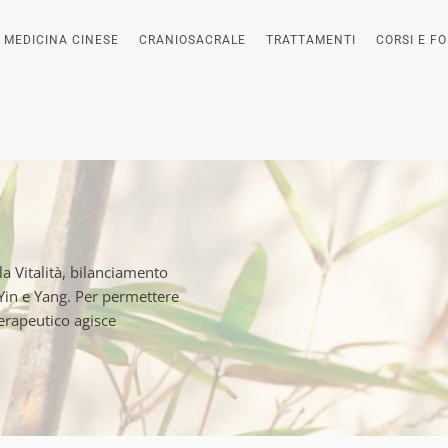
MEDICINA CINESE
CRANIOSACRALE
TRATTAMENTI
CORSI E F
la Vitalità, bilanciamento
 Yin e Yang. Per permettere
terapeutico agisce